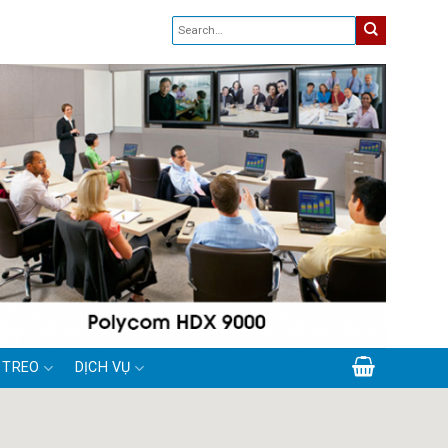
 TREO
DỊCH VỤ