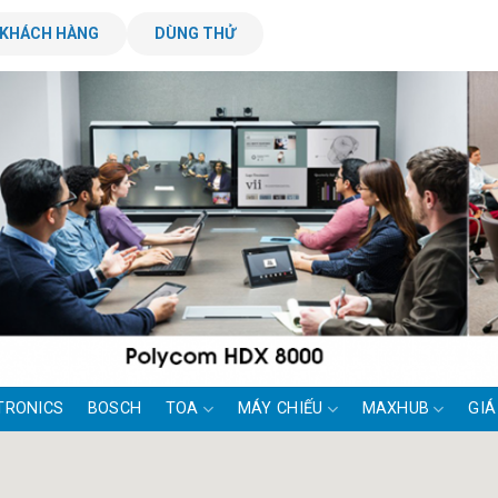
KHÁCH HÀNG
DÙNG THỬ
TRONICS
BOSCH
TOA
MÁY CHIẾU
MAXHUB
GIÁ