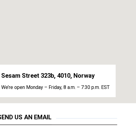
Sesam Street 323b, 4010, Norway
We’re open Monday – Friday, 8 a.m. – 7:30 p.m. EST
SEND US AN EMAIL