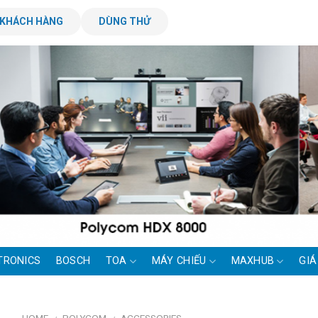
KHÁCH HÀNG
DÙNG THỬ
TRONICS
BOSCH
TOA
MÁY CHIẾU
MAXHUB
GIÁ