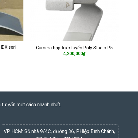
HDX seri
Camera họp trực tuyến Poly Studio P5
4,200,000
₫
ADD TO CART
à tư vấn một cách nhanh nhất.
VP HCM: Số nhà 9/4C, đường 36, P.Hiệp Bình Chánh,