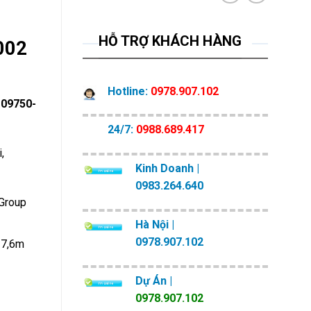
HỖ TRỢ KHÁCH HÀNG
002
Hotline:
0978.907.102
-09750-
24/7:
0988.689.417
,
Kinh Doanh |
0983.264.640
 Group
Hà Nội |
0978.907.102
o 7,6m
Dự Án |
0978.907.102