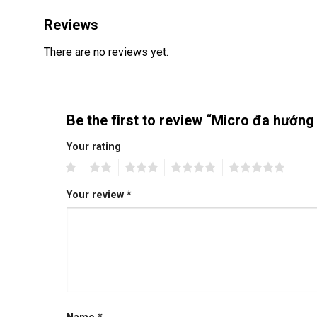
Reviews
There are no reviews yet.
Be the first to review “Micro đa hướ
Your rating
1
2
3
4
5
Your review
*