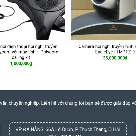
nối điện thoại hội nghị truyền
Camera hội nghi truyền hình 
lycom với máy tính – Polycom
EagleEye III MPTZ-9
calling kit
35,000,000
₫
1,000,000
₫
ADD TO CART
ADD TO CART
vấn chuyên nghiệp. Liên hệ với chúng tôi bạn sẽ được giải đáp v
VP ĐÀ NẴNG: 66A Lê Duẩn, P Thạch Thang, Q Hải