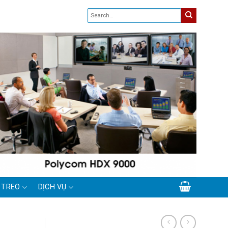
 TREO
DỊCH VỤ