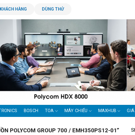
KHÁCH HÀNG
DÙNG THỬ
TRONICS
BOSCH
TOA
MÁY CHIẾU
MAXHUB
GIÁ
S
ỒN POLYCOM GROUP 700 / EMH350PS12-01”