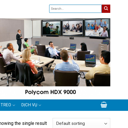
 TREO
DỊCH VỤ
howing the single result