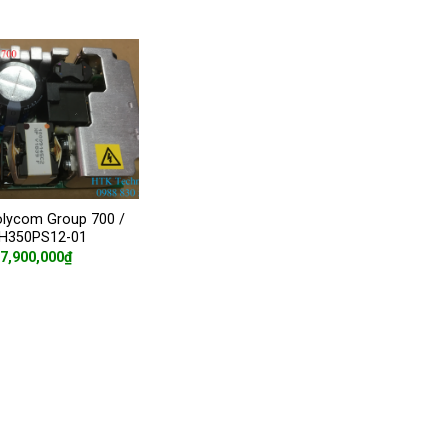
lycom Group 700 /
H350PS12-01
7,900,000
₫
ADD TO CART