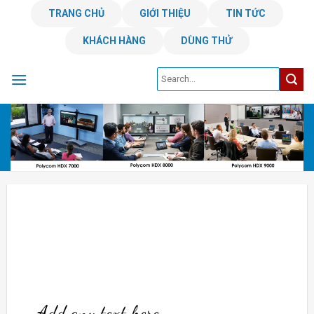
Skip
TRANG CHỦ
GIỚI THIỆU
TIN TỨC
to
KHÁCH HÀNG
DÙNG THỬ
content
Add any text here…