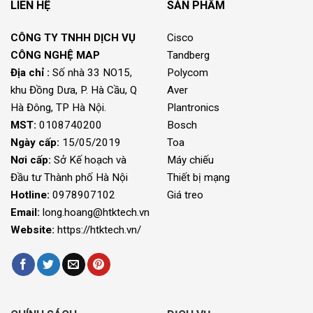
LIÊN HỆ
SẢN PHẨM
CÔNG TY TNHH DỊCH VỤ
Cisco
CÔNG NGHỆ MAP
Tandberg
Địa chỉ :
Số nhà 33 NO15,
Polycom
khu Đồng Dưa, P. Hà Cầu, Q
Aver
Hà Đông, TP Hà Nội.
Plantronics
MST:
0108740200
Bosch
Ngày cấp:
15/05/2019
Toa
Nơi cấp:
Sở Kế hoạch và
Máy chiếu
Đầu tư Thành phố Hà Nội
Thiết bị mạng
Hotline:
0978907102
Giá treo
Email:
long.hoang@htktech.vn
Website:
https://htktech.vn/