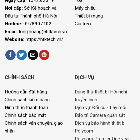
Ngày cấp:
15/05/2019
Toa
Nơi cấp:
Sở Kế hoạch và
Máy chiếu
Đầu tư Thành phố Hà Nội
Thiết bị mạng
Hotline:
0978907102
Giá treo
Email:
long.hoang@htktech.vn
Website:
https://htktech.vn/
CHÍNH SÁCH
DỊCH VỤ
Hướng dẫn đặt hàng
Dùng thử thiết bị Hội nghị
Chính sách kiểm hàng
truyền hình
Hình thức thanh toán
Dịch vụ: Đổi cũ - Lấy mới
Chính sách bảo mật
Bảo trì Camera quan sát
Chính sách vận chuyển, giao
Dịch vụ bảo hành thiết bị
nhận
Polycom
Polycom Premier One year