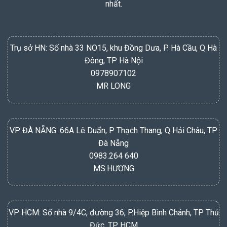
nhất.
Trụ sở HN: Số nhà 33 NO15, khu Đồng Dưa, P. Hà Cầu, Q Hà
Đông, TP Hà Nội
0978907102
MR LONG
VP ĐÀ NẴNG: 66A Lê Duẩn, P Thạch Thang, Q Hải Châu, TP
Đà Nẵng
0983.264 640
MS.HƯƠNG
VP HCM: Số nhà 9/4C, đường 36, P.Hiệp Bình Chánh, TP Thủ
Đức, TP HCM