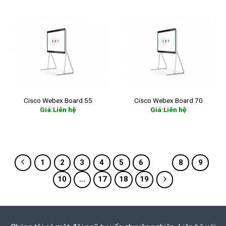
Cisco Webex Board 55
Cisco Webex Board 70
Giá:Liên hệ
Giá:Liên hệ
READ MORE
READ MORE
1
2
3
4
5
6
7
8
9
10
…
17
18
19