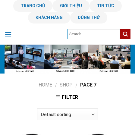
Skip
TRANG CHỦ
GIỚI THIỆU
TIN TỨC
to
KHÁCH HÀNG
DÙNG THỬ
content
HOME
SHOP
PAGE 7
/
/
FILTER