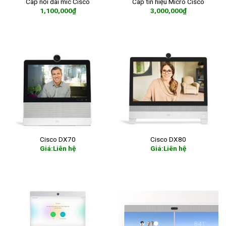
Cáp nối dài mic Cisco
Cáp tín hiệu Micro Cisco
1,100,000
₫
3,000,000
₫
ADD TO CART
ADD TO CART
Cisco DX70
Cisco DX80
Giá:Liên hệ
Giá:Liên hệ
READ MORE
READ MORE