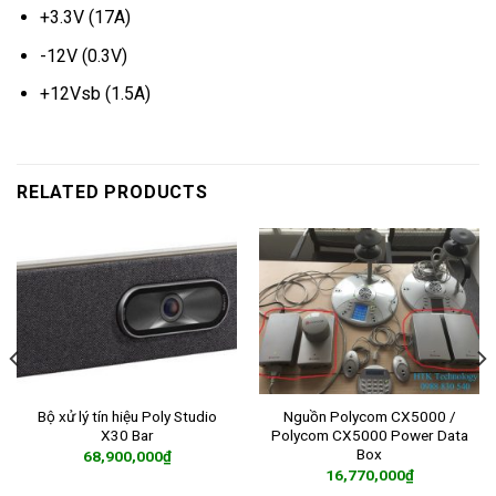
+3.3V (17A)
-12V (0.3V)
+12Vsb (1.5A)
RELATED PRODUCTS
Bộ xử lý tín hiệu Poly Studio
Nguồn Polycom CX5000 /
X30 Bar
Polycom CX5000 Power Data
Box
68,900,000
₫
16,770,000
₫
ADD TO CART