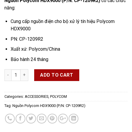
Nguồn Polycom HDX9000 (P/N: CP-1209R2)
có các chức
năng:
Cung cấp nguồn điện cho bộ xử lý tín hiệu Polycom
HDX9000
PN: CP-1209R2
Xuất xứ: Polycom/China
Bảo hành 24 tháng
Quantity
ADD TO CART
Categories:
ACCESSORIES
,
POLYCOM
Tag:
Nguồn Polycom HDX9000 (P/N: CP-1209R2)